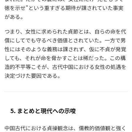
徳を示せ"という重すぎる期待が課されていた事実
がある。
つまり、女性に求められた貞節とは、自らの命を代
償にしてでも守るべき価値とされていた。一方で男
性にはそのような義務は課されず、仮に不貞が発覚
しても、それが命を脅かすことは稀だった。この構
造的不平等こそが、古代中国における女性の処遇を
決定づけた要因である。
5. まとめと現代への示唆
中国古代における貞操観念は、儒教的価値観と強く