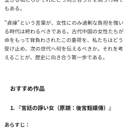
もある。
"貞操"という言葉が、女性にのみ過剰な負担を強い
る時代は終わるべきである。古代中国の女性たちが
命をもって背負わされたこの重荷を、私たちはどう
受け止め、次の世代へ何を伝えるべきか。それを考
えることが、歴史に向き合う第一歩である。
おすすめ作品
1. 『宮廷の諍い女（原題：後宮甄嬛傳）』
あらすじ：