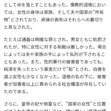
として命を落とすこともあった。儒教的道徳におい
ては、女性の身体は家族、そして夫や国家の"所有
物"とされており、貞操の喪失はそれらへの裏切り
と見なされた。
たとえば通姦は明確な罪とされ、男女ともに処罰さ
れたが、特に女性に対する制裁は厳しかった。場合
によっては夫や家族の手によって私刑が下されるこ
ともあった。また、性的暴行の被害者であっても、
純潔を失ったという事実だけで"恥"とされ、自害を
選ぶ女性も少なくなかった。道徳の名の下に、被害
者が加害者以上に責められる社会構造が存在してい
たのである。
さらに、皇帝の妃や側室など、"国家の女性"と位置