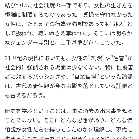
結びついた社会制度の一部であり、女性の生き方を
極端に制限するものであった。貞操を守れなかった
女性は、たとえその行為が強制であっても"罪人"と
して扱われ、時に命さえ奪われた。そこには明らか
なジェンダー差別と、二重基準が存在していた。
21世紀の現代においても、女性の"純潔"や"名誉"が
社会的に強調される場面は少なくない。特に性被害
者に対するバッシングや、"自業自得"といった論調
は、古代の価値観が今なお影を落としている証拠と
も言えるだろう。
歴史を学ぶということは、単に過去の出来事を知る
ことではない。そこにどんな思想があり、どんな価
値観が女性たちを縛ってきたのかを理解し、現代に
生きる私たちがそれにどう向き合うかを問う行為で