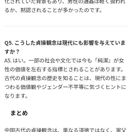
化されていた背景もあり、男性の通姦は軽く扱われ
るか、黙認されることが多かったのです。
Q5. こうした貞操観念は現代にも影響を与えていま
すか？
A5. はい。一部の社会や文化では今も「純潔」が女
性の価値を左右する指標とされることがあります。
古代の貞操観念の歴史を知ることは、現代の性にま
つわる価値観やジェンダー不平等に気づくヒントに
なります。
まとめ
中国古代の貞操観念は、単なる道徳ではなく、家父