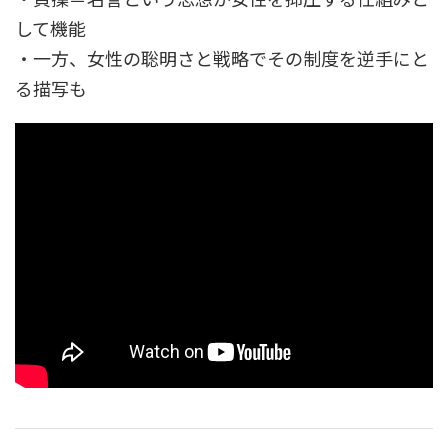
して機能
・一方、女性の聡明さと戦略でその制度を逆手にと
る描写も