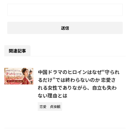
関連記事
中国ドラマのヒロインはなぜ“守られ
るだけ”では終わらないのか 恋愛さ
れる女性でありながら、自立も失わ
ない理由とは
恋愛
貞操観