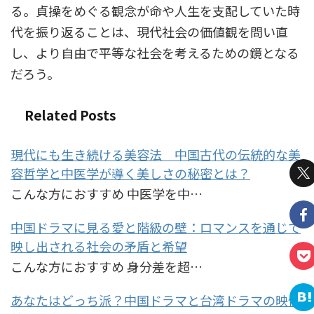
る。貞操をめぐる観念が命や人生を支配していた時
代を振り返ることは、現代社会の価値観を問い直
し、より自由で平等な社会を考えるための鏡となる
だろう。
Related Posts
現代にも生き続ける美容法 中国古代の伝統的な美
容哲学と中医学が導く美しさの秘密とは？
こんな方におすすめ 中医学を中…
中国ドラマに見る愛と階級の壁：ロマンスを通じて
映し出される社会の矛盾と希望
こんな方におすすめ 身分差を超…
あなたはどっち派？中国ドラマと台湾ドラマの映像