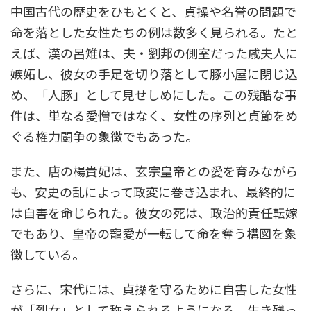
中国古代の歴史をひもとくと、貞操や名誉の問題で
命を落とした女性たちの例は数多く見られる。たと
えば、漢の呂雉は、夫・劉邦の側室だった戚夫人に
嫉妬し、彼女の手足を切り落として豚小屋に閉じ込
め、「人豚」として見せしめにした。この残酷な事
件は、単なる愛憎ではなく、女性の序列と貞節をめ
ぐる権力闘争の象徴でもあった。
また、唐の楊貴妃は、玄宗皇帝との愛を育みながら
も、安史の乱によって政変に巻き込まれ、最終的に
は自害を命じられた。彼女の死は、政治的責任転嫁
でもあり、皇帝の寵愛が一転して命を奪う構図を象
徴している。
さらに、宋代には、貞操を守るために自害した女性
が「烈女」として称えられるようになる。生き残っ