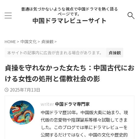
普通は気づかないような視点で中国ドラマを熱く語る
ページです。
中国ドラマレビューサイト
HOME
>
中国文化
>
貞操観
>
本サイトの記事内に広告が含まれる場合があります。
貞操観
貞操を守れなかった女たち：中国古代にお
ける女性の処刑と儒教社会の影
2025年7月13日
中国ドラマ専門家
中国ドラマ歴10年。中国版大奥に始まり、現
代版の恋愛物や陰謀論系等様々試聴してきま
した。このブログでは単にドラマレビューを
公開するだけではなく、中国の文化や歴史的