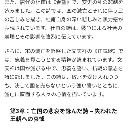
また、唐代の杜甫は《春望》で、安史の乱の悲劇を
詠みました。この詩では、国の滅亡とそれに伴う民
の苦しみを描き、杜甫自身の深い悲しみと無力感が
表現されています。杜甫の詩は、戦争による社会の
崩壊とその影響を強烈に伝えています。
さらに、宋の滅亡を経験した文天祥の《正気歌》で
は、忠義を貫こうとする精神が詠まれています。文
天祥は国が滅びる中で、忠義を誓い、抗戦の意志を
詩に託しました。この詩は、敗北を受け入れつつ
も、決して国を売らないという強い誓いとともに、
滅亡に直面する人々の心情を描いています。
第3章：亡国の悲哀を詠んだ詩 – 失われた
王朝への哀悼