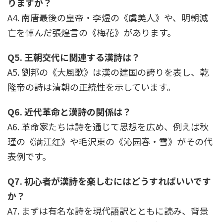
りますか？
A4. 南唐最後の皇帝・李煜の《虞美人》や、明朝滅
亡を悼んだ張煌言の《梅花》があります。
Q5. 王朝交代に関連する漢詩は？
A5. 劉邦の《大風歌》は漢の建国の誇りを表し、乾
隆帝の詩は清朝の正統性を示しています。
Q6. 近代革命と漢詩の関係は？
A6. 革命家たちは詩を通じて思想を広め、例えば秋
瑾の《满江红》や毛沢東の《沁园春・雪》がその代
表例です。
Q7. 初心者が漢詩を楽しむにはどうすればいいです
か？
A7. まずは有名な詩を現代語訳とともに読み、背景