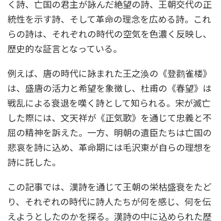
く詩、亡国の君主が詠んだ絶望の詩、王朝交代の正
統性を示す詩、そして革命の理念を広める詩。これ
らの詩は、それぞれの時代の空気を色濃く反映し、
歴史的な証言となっている。
例えば、唐の時代に詠まれた王之涣の《登鹳雀楼》
は、盛唐の活力と希望を象徴し、杜甫の《春望》は
戦乱による衰退を嘆く詩として知られる。宋が滅亡
した際には、文天祥が《正気歌》を通じて忠義と不
屈の精神を訴えた。一方、明朝の遺臣たちは亡国の
悲哀を詩に込め、革命期には毛沢東が自らの理想を
詩に託した。
この記事では、漢詩を通じて王朝の栄枯盛衰をたど
り、それぞれの時代に詩人たちが何を感じ、何を伝
えようとしたのかを探る。漢詩の中に込められた歴