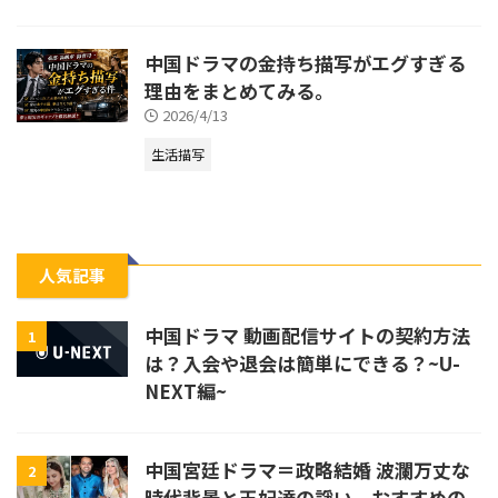
中国ドラマの金持ち描写がエグすぎる
理由をまとめてみる。
2026/4/13
生活描写
人気記事
中国ドラマ 動画配信サイトの契約方法
1
は？入会や退会は簡単にできる？~U-
NEXT編~
中国宮廷ドラマ＝政略結婚 波瀾万丈な
2
時代背景と王妃達の諍い。おすすめの