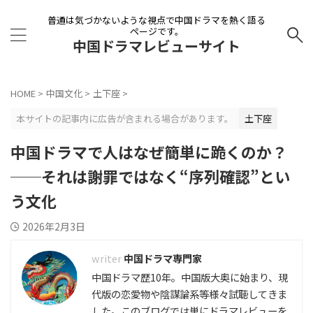
普通は気づかないような視点で中国ドラマを熱く語る
ページです。
中国ドラマレビューサイト
HOME
>
中国文化
>
土下座
>
本サイトの記事内に広告が含まれる場合があります。
土下座
中国ドラマで人はなぜ簡単に跪くのか？
──それは謝罪ではなく“序列確認”とい
う文化
2026年2月3日
中国ドラマ専門家
中国ドラマ歴10年。中国版大奥に始まり、現
代版の恋愛物や陰謀論系等様々試聴してきま
した。このブログでは単にドラマレビューを