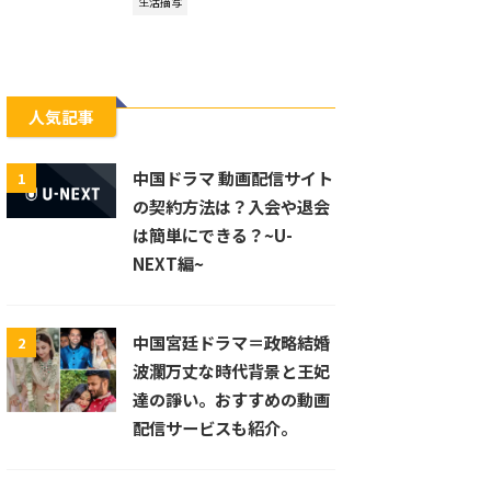
生活描写
人気記事
中国ドラマ 動画配信サイト
1
の契約方法は？入会や退会
は簡単にできる？~U-
NEXT編~
中国宮廷ドラマ＝政略結婚
2
波瀾万丈な時代背景と王妃
達の諍い。おすすめの動画
配信サービスも紹介。