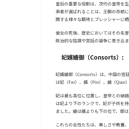
皇后の重要な役割は、次代の皇帝を生
承者が選ばれることは、王朝の存続に
関する様々な期待とプレッシャーに晒
彼女の死後、歴史においてはその名誉
政治的な陰謀や宮廷の論争に巻き込ま
妃嬪嬙御（Consorts）:
妃嬪嬙御（Consorts）は、中国
は妃（Fei）、嬪（Pin）、嬙（Qi
妃は最も高位に位置し、皇帝との結婚
は妃より下のランクで、妃が子供を持
ました。嬙は嬪よりも下の位で、御は
これらの女性たちは、美しさや教養、