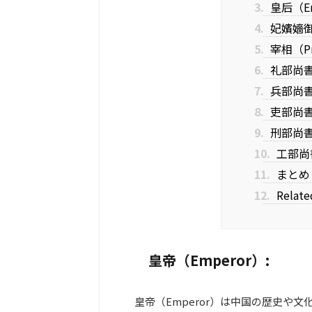
3.
皇后（Em
4.
妃嬪嬙御（
5.
宰相（Pri
6.
礼部尚書（M
7.
兵部尚書（M
8.
吏部尚書（M
9.
刑部尚書（M
10.
工部尚書（
11.
まとめ
12.
Relate
皇帝（Emperor）:
皇帝（Emperor）は中国の歴史や