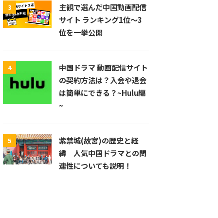
主観で選んだ中国動画配信
3
サイト ランキング1位〜3
位を一挙公開
中国ドラマ 動画配信サイト
4
の契約方法は？入会や退会
は簡単にできる？~Hulu編
~
紫禁城(故宮)の歴史と経
5
緯 人気中国ドラマとの関
連性についても説明！