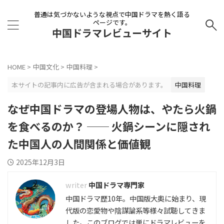
普通は気づかないような視点で中国ドラマを熱く語る
ページです。
中国ドラマレビューサイト
HOME
>
中国文化
>
中国料理
>
本サイトの記事内に広告が含まれる場合があります。
中国料理
なぜ中国ドラマの登場人物は、やたら火鍋
を食べるのか？ ── 火鍋シーンに隠され
た中国人の人間関係と価値観
2025年12月3日
中国ドラマ専門家
中国ドラマ歴10年。中国版大奥に始まり、現
代版の恋愛物や陰謀論系等様々試聴してきま
した。このブログでは単にドラマレビューを