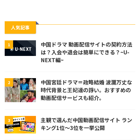
人気記事
中国ドラマ 動画配信サイトの契約方法
1
は？入会や退会は簡単にできる？~U-
NEXT編~
中国宮廷ドラマ＝政略結婚 波瀾万丈な
2
時代背景と王妃達の諍い。おすすめの
動画配信サービスも紹介。
主観で選んだ中国動画配信サイト ラン
3
キング1位〜3位を一挙公開