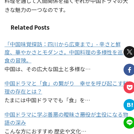
料理を通して人間関係を描く――それが中国ドラマの大
きな魅力の一つなのです。
Related Posts
「中国味覚探訪：四川から広東まで」- 辛さと鮮
度、華やかさとモダンさ。中国料理の多様性を巡る
食の冒険。
中国は、その広大な国土と多様な…
中国ドラマと「食」の繋がり 幸せを呼び起こす料
理の存在とは？
たまには中国ドラマでも「食」を…
中国ドラマに学ぶ善悪の曖昧さ――悪役が主役になる物
語の深み
こんな方におすすめ 歴史や文化…