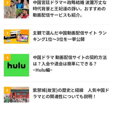
中国宮廷ドラマ＝政略結婚 波瀾万丈な
2
時代背景と王妃達の諍い。おすすめの
動画配信サービスも紹介。
主観で選んだ中国動画配信サイト ラン
3
キング1位〜3位を一挙公開
中国ドラマ 動画配信サイトの契約方法
4
は？入会や退会は簡単にできる？
~Hulu編~
紫禁城(故宮)の歴史と経緯 人気中国ド
5
ラマとの関連性についても説明！