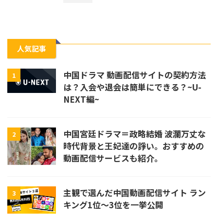
人気記事
中国ドラマ 動画配信サイトの契約方法
1
は？入会や退会は簡単にできる？~U-
NEXT編~
中国宮廷ドラマ＝政略結婚 波瀾万丈な
2
時代背景と王妃達の諍い。おすすめの
動画配信サービスも紹介。
主観で選んだ中国動画配信サイト ラン
3
キング1位〜3位を一挙公開