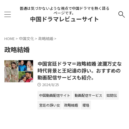
普通は気づかないような視点で中国ドラマを熱く語る
ページです。
中国ドラマレビューサイト
HOME
>
中国文化
>
政略結婚
>
政略結婚
中国宮廷ドラマ＝政略結婚 波瀾万丈な
時代背景と王妃達の諍い。おすすめの
動画配信サービスも紹介。
2024/8/25
中国動画配信サイト
動画配信サービス
如懿伝
宮廷の諍い女
政略結婚
瓔珞