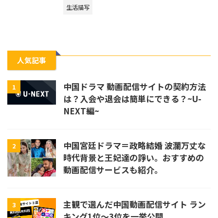
生活描写
人気記事
中国ドラマ 動画配信サイトの契約方法
1
は？入会や退会は簡単にできる？~U-
NEXT編~
中国宮廷ドラマ＝政略結婚 波瀾万丈な
2
時代背景と王妃達の諍い。おすすめの
動画配信サービスも紹介。
主観で選んだ中国動画配信サイト ラン
3
キング1位〜3位を一挙公開