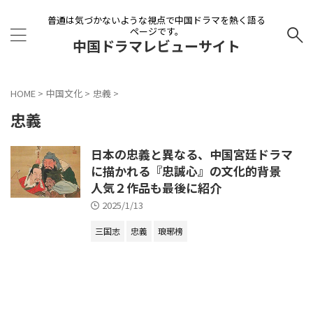
普通は気づかないような視点で中国ドラマを熱く語る
ページです。
中国ドラマレビューサイト
HOME
>
中国文化
>
忠義
>
忠義
日本の忠義と異なる、中国宮廷ドラマ
に描かれる『忠誠心』の文化的背景
人気２作品も最後に紹介
2025/1/13
三国志
忠義
琅琊榜