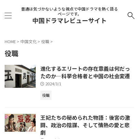
普通は気づかないような視点で中国ドラマを熱く語る
ページです。
中国ドラマレビューサイト
HOME
>
中国文化
>
役職
>
役職
進化するエリートの存在意義は何だっ
たのか―科挙合格者と中国の社会変遷
2024/3/1
役職
王妃たちの秘められた物語：後宮の激
闘、政治の陰謀、そして情熱の愛と悲
劇