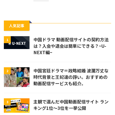
人気記事
中国ドラマ 動画配信サイトの契約方法
1
は？入会や退会は簡単にできる？~U-
NEXT編~
中国宮廷ドラマ＝政略結婚 波瀾万丈な
2
時代背景と王妃達の諍い。おすすめの
動画配信サービスも紹介。
主観で選んだ中国動画配信サイト ラン
3
キング1位〜3位を一挙公開